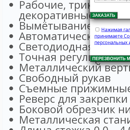
Рабочие, трикотажн
декоративные строч
ЗАКАЗАТЬ
Вымётывание пугови
Нажимая гал
Автоматическая нам
принимаете Со
персональных 
Светодиодная подсв
Точная регулировка
ПЕРЕЗВОНИТЬ 
Металлический верт
Свободный рукав
Съемные прижимные
Реверс для закрепки
Боковой обрезчик н
Металлическая стан
Длина стежка 0,0 – 4