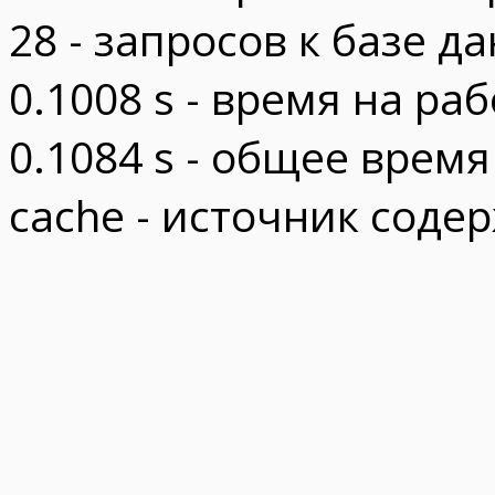
28 - запросов к базе д
0.1008 s - время на ра
0.1084 s - общее врем
cache - источник соде