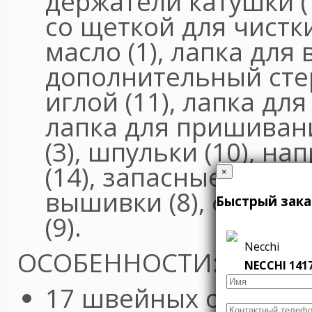
держатели катушки (
со щеткой для чистк
масло (1), лапка для
дополнительный сте
иглой (11), лапка дл
лапка для пришивани
(3), шпульки (10), н
(14), запасные иглы 
×
×
вышивки (8), фетров
Обратная свя
Быстрый зака
(9).
Necchi
ОСОБЕННОСТИ:
NECCHI 141
17 швейных операц