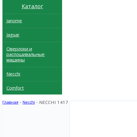
Каталог
Janome
Jaguar
Оверлоки и
распошивальные
машины
Necchi
Comfort
NECCHI 1417
Главная
-
Necchi
-